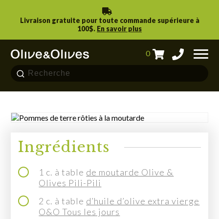
Livraison gratuite pour toute commande supérieure à
100$.
En savoir plus
0
Pommes de terre rôties à la
moutarde
Chercher
pour:
Évaluer cette recette
PRODUITS
RECETTES
Ingrédients
NOS BOUTIQUES
1 c. à table
de moutarde Olive &
TROUVER NOS PRODUITS
Olives Pili-Pili
2 c. à table
d’huile d’olive extra vierge
NOUS JOINDRE
O&O Tous les jours