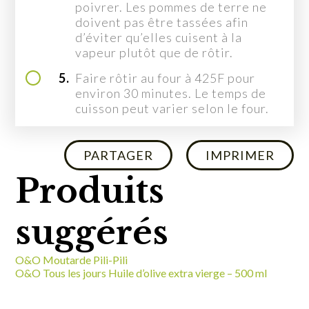
poivrer. Les pommes de terre ne
doivent pas être tassées afin
d’éviter qu’elles cuisent à la
vapeur plutôt que de rôtir.
5.
Faire rôtir au four à 425F pour
environ 30 minutes. Le temps de
cuisson peut varier selon le four.
PARTAGER
IMPRIMER
Produits
suggérés
O&O Moutarde Pili-Pili
O&O Tous les jours Huile d’olive extra vierge – 500 ml