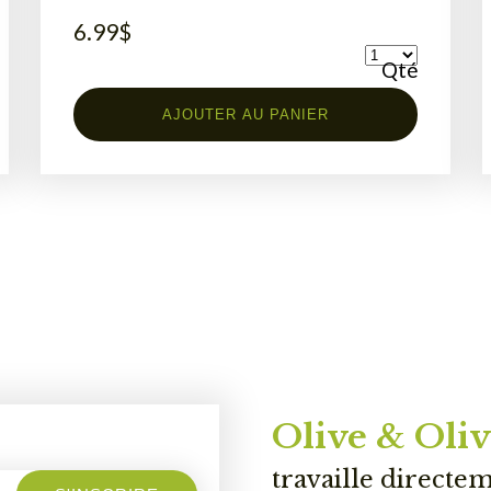
6.99
$
Qté
AJOUTER AU PANIER
Olive & Oliv
travaille directe