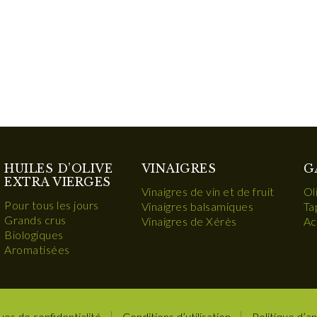
HUILES D’OLIVE
VINAIGRES
G
EXTRA VIERGES
Vinaigres de vin et de fruit
Ol
Pour tous les jours
Vinaigres balsamiques
Ta
Grands crus
Vinaigres de Xérès
Ac
Biologiques
Aromatisées
ues de confidentialité
Conditions d’utilisation
Politique d’an