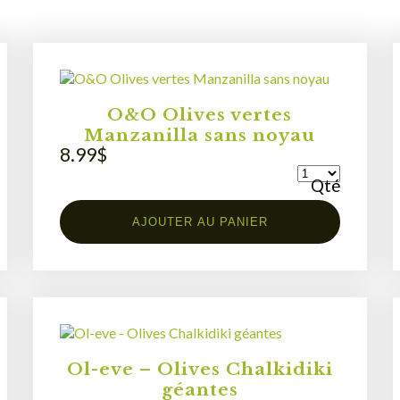
O&O Olives vertes
Manzanilla sans noyau
8.99
$
Qté
AJOUTER AU PANIER
Ol-eve – Olives Chalkidiki
géantes