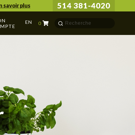
514 381-4020
n savoir plus
ON
Chercher
EN
0
MPTE
pour:
r