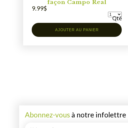
façon Campo Real
9.99
$
Qté
AJOUTER AU PANIER
Abonnez-vous
à notre infolettre
E