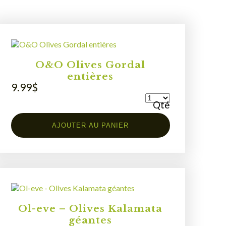
O&O Olives Gordal
entières
9.99
$
Qté
AJOUTER AU PANIER
Ol-eve – Olives Kalamata
géantes