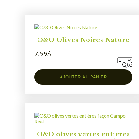
O&O Olives Noires Nature
7.99
$
Qté
AJOUTER AU PANIER
O&O olives vertes entières