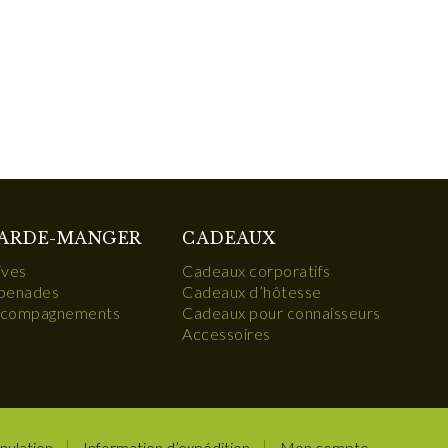
ARDE-MANGER
CADEAUX
ives
Cadeaux corporatifs
penades
Cadeaux d’hôtesse
compagnements
Cadeaux pour connaisseurs
Accessoires
nulation
Information d’expédition
Mon compte