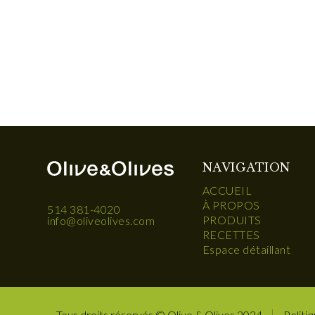
NAVIGATION
ACCUEIL
À PROPOS
514 381-4020
PRODUITS
info@oliveolives.com
RECETTES
Espace détaillant
Tous droits réservés © Olive & Olives 2024
Politiq