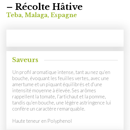
MON COMPTE
– Récolte Hâtive
Teba, Malaga, Espagne
EN
Saveurs
Un profil aromatique intense, tant au nez qu'en
bouche, évoquant les feuilles vertes, avec une
amertume et un piquant équilibrés et d'une
intensité moyenne à élevée. Ses arômes
rappellent la tomate, l'artichaut et la pomme,
tandis qu'en bouche, une légère astringence lui
confère un caractère remarquable.
Haute teneur en Polyphenol