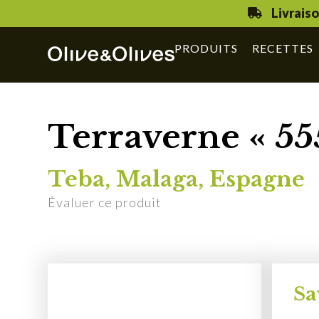
Livrais
PRODUITS
RECETTES
Terraverne « 55
Teba, Malaga, Espagne
Évaluer ce produit
Sa