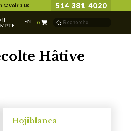
514 381-4020
n savoir plus
ON
Chercher
EN
0
MPTE
pour:
colte Hâtive
Hojiblanca