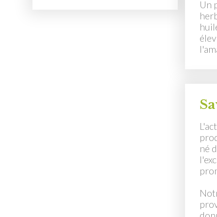
Un p
herb
huil
élev
l'am
Sa
L'ac
prod
né d
l'ex
prom
Notr
prov
donn