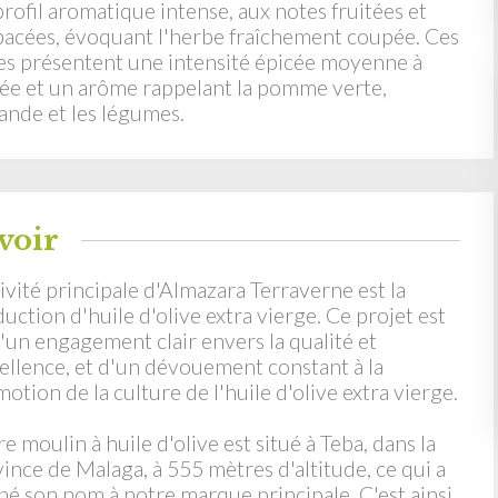
rofil aromatique intense, aux notes fruitées et
acées, évoquant l'herbe fraîchement coupée. Ces
es présentent une intensité épicée moyenne à
ée et un arôme rappelant la pomme verte,
ande et les légumes.
voir
tivité principale d'Almazara Terraverne est la
uction d'huile d'olive extra vierge. Ce projet est
'un engagement clair envers la qualité et
cellence, et d'un dévouement constant à la
otion de la culture de l'huile d'olive extra vierge.
e moulin à huile d'olive est situé à Teba, dans la
ince de Malaga, à 555 mètres d'altitude, ce qui a
é son nom à notre marque principale. C'est ainsi