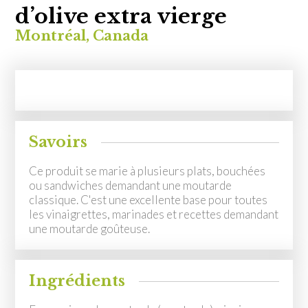
MON COMPTE
d’olive extra vierge
Montréal, Canada
EN
Savoirs
Ce produit se marie à plusieurs plats, bouchées
ou sandwiches demandant une moutarde
classique. C'est une excellente base pour toutes
les vinaigrettes, marinades et recettes demandant
une moutarde goûteuse.
Ingrédients