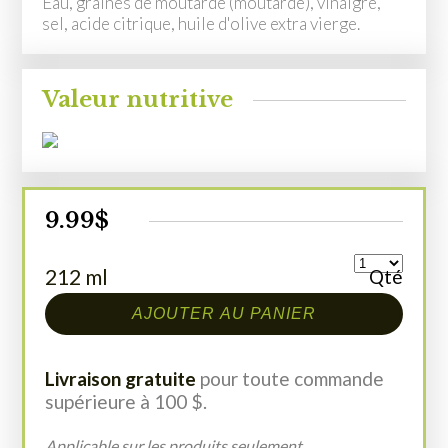
Eau, graines de moutarde (moutarde), vinaigre,
sel, acide citrique, huile d'olive extra vierge.
Valeur nutritive
9.99
$
212 ml
Qté
AJOUTER AU PANIER
Livraison gratuite
pour toute commande
supérieure à 100 $.
Applicable sur les produits seulement.