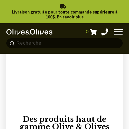
Livraison gratuite pour toute commande supérieure à
100$.
En savoir plus
0
L'art de recevoir tout l'été
PRODUITS
RECETTES
NOS BOUTIQUES
TROUVER NOS PRODUITS
Des produits haut de
NOUS JOINDRE
gamme Olive & Olives