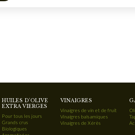
HUILES D’OLIVE
VINAIGRES
G
EXTRA VIERGES
Vinaigres de vin et de fruit
Ol
Pour tous les jours
Vinaigres balsamiques
Ta
Grands crus
Vinaigres de Xérès
Ac
Biologiques
Aromatisées