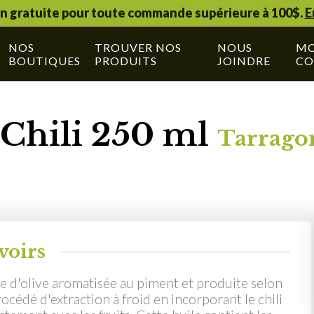
on gratuite pour toute commande supérieure à 100$.
E
NOS
TROUVER NOS
NOUS
M
BOUTIQUES
PRODUITS
JOINDRE
CO
 Chili 250 ml
Tarragon
voirs
e d'olive aromatisée au piment et produite selon
rocédé d'extraction à froid en incorporant le chili