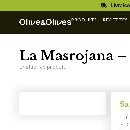
Livrais
PRODUITS
RECETTES
La Masrojana –
Évaluer ce produit
Sa
Huil
le p