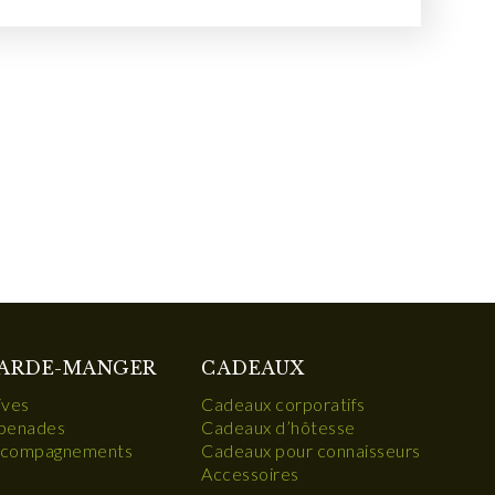
ARDE-MANGER
CADEAUX
ives
Cadeaux corporatifs
penades
Cadeaux d’hôtesse
compagnements
Cadeaux pour connaisseurs
Accessoires