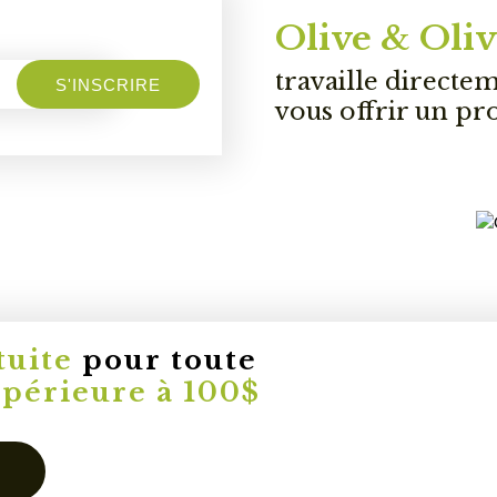
Olive & Oliv
travaille directe
S'INSCRIRE
vous offrir un pr
tuite
pour toute
upérieure à 100$