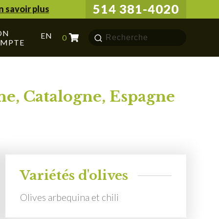
514 381-4020
n savoir plus
ON
Chercher
EN
0
MPTE
pour:
e, Catalogne, Espagne
Variétés d'olives
Olives arbequina et chili