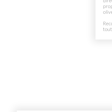
dire
prop
oliv
Reco
tout