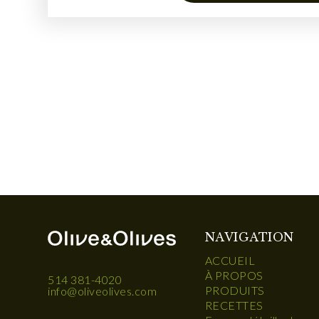
NAVIGATION
ACCUEIL
À PROPOS
514 381-4020
PRODUITS
info@oliveolives.com
RECETTES