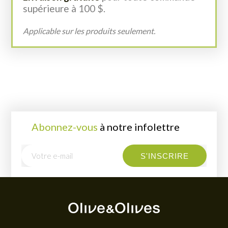
supérieure à 100 $.
Applicable sur les produits seulement.
Abonnez-vous
à notre infolettre
E
S'INSCRIRE
m
a
i
l
*