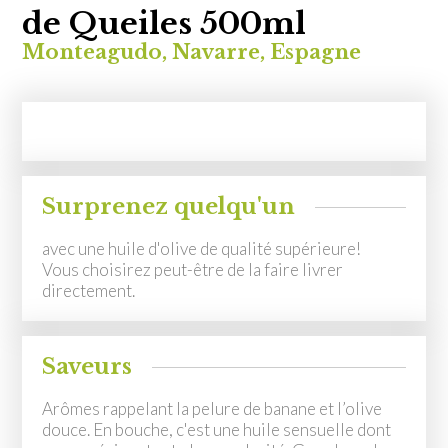
MON COMPTE
de Queiles 500ml
Monteagudo, Navarre, Espagne
EN
Surprenez quelqu'un
avec une huile d'olive de qualité supérieure!
Vous choisirez peut-être de la faire livrer
directement.
Saveurs
Arômes rappelant la pelure de banane et l’olive
douce. En bouche, c'est une huile sensuelle dont