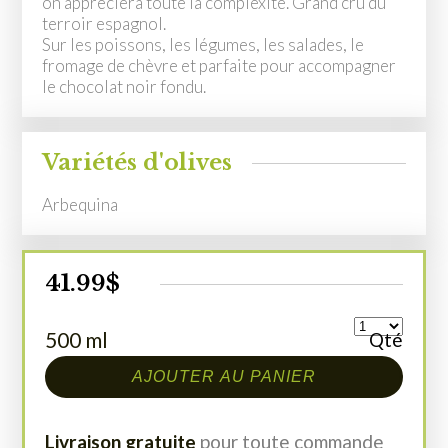
on appréciera toute la complexité. Grand cru du
terroir espagnol.
Sur les poissons, les légumes, les salades, le
fromage de chèvre et parfaite pour accompagner
le chocolat noir fondu.
Variétés d'olives
Arbequina
41.99
$
500 ml
Qté
AJOUTER AU PANIER
Livraison gratuite
pour toute commande