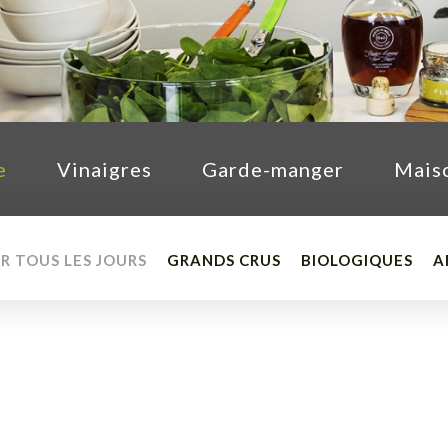
e
Vinaigres
Garde-manger
Mais
R TOUS LES JOURS
GRANDS CRUS
BIOLOGIQUES
A