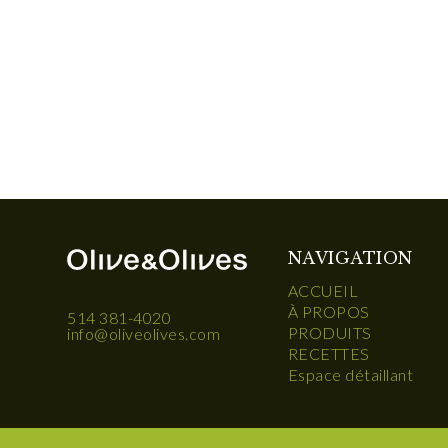
NAVIGATION
ACCUEIL
À PROPOS
514 381-4020
PRODUITS
info@oliveolives.com
RECETTES
Espace détaillant