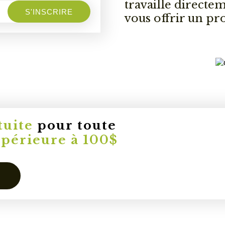
travaille directe
S'INSCRIRE
vous offrir un pr
tuite
pour toute
upérieure à 100$