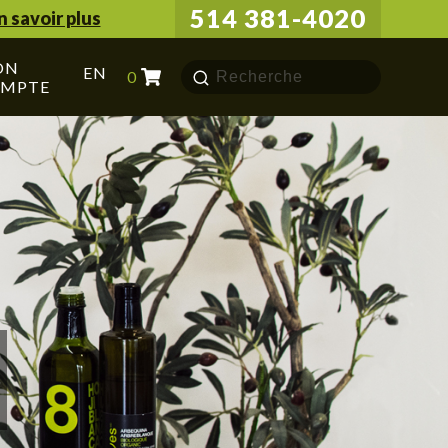
514 381-4020
n savoir plus
ON
Chercher
EN
0
MPTE
pour: