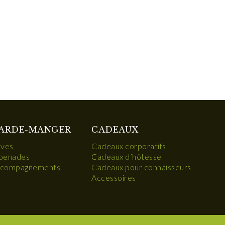
ARDE-MANGER
CADEAUX
ives
Cadeaux corporatifs
penades
Cadeaux d’hôtesse
compagnements
Cadeaux pour connaisseurs
Accessoires