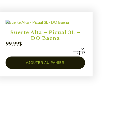
Suerte Alta – Picual 3L –
DO Baena
99.99
$
Qté
AJOUTER AU PANIER