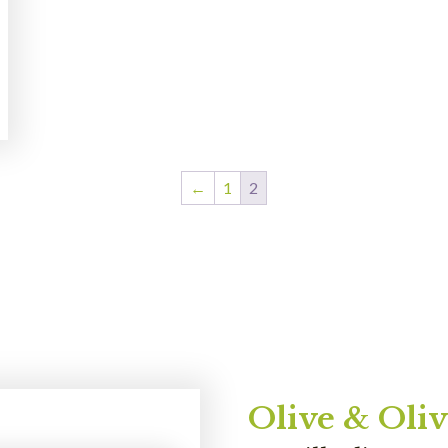
←
1
2
Olive & Oliv