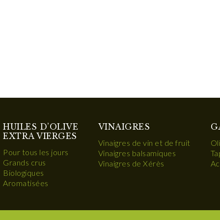
HUILES D’OLIVE
VINAIGRES
G
EXTRA VIERGES
Vinaigres de vin et de fruit
Ol
Pour tous les jours
Vinaigres balsamiques
Ta
Grands crus
Vinaigres de Xérès
Ac
Biologiques
Aromatisées