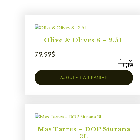
Olive & Olives 8 – 2.5L
79.99
$
Qté
AJOUTER AU PANIER
Mas Tarres – DOP Siurana
3L