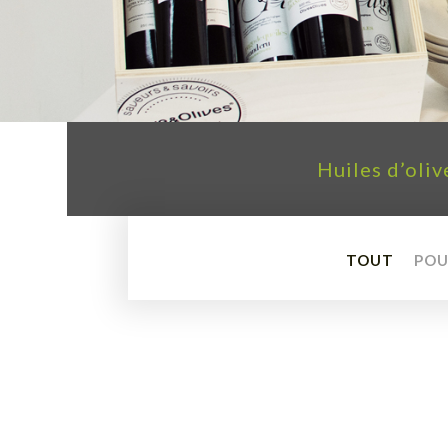
Huiles d’oliv
TOUT
POU